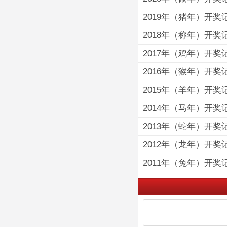
2019年（猪年）开奖
2018年（称年）开奖
2017年（鸡年）开奖
2016年（猴年）开奖
2015年（羊年）开奖
2014年（马年）开奖
2013年（蛇年）开奖
2012年（龙年）开奖
2011年（兔年）开奖